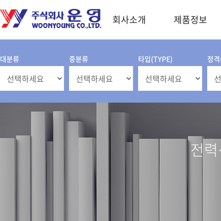
회사소개
제품정보
대분류
중분류
타입(TYPE)
정격(
전력산