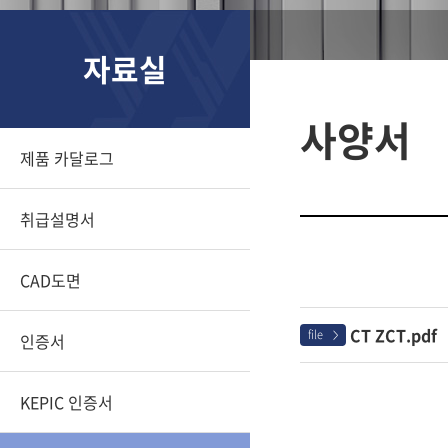
자료실
사양서
제품 카달로그
취급설명서
CAD도면
CT ZCT.pdf
file
인증서
>
KEPIC 인증서