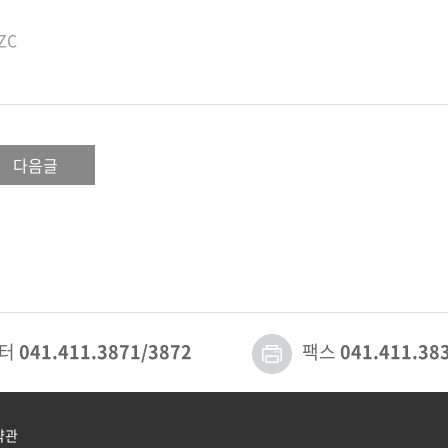
ZC
다음글
센터
041.411.3871/3872
팩스
041.411.38
약관