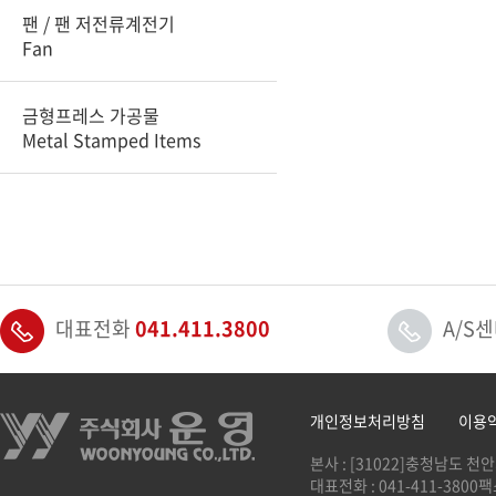
팬 / 팬 저전류계전기
Fan
금형프레스 가공물
Metal Stamped Items
대표전화
041.411.3800
A/S
개인정보처리방침
이용
본사 : [31022]충청남도 천
대표전화 : 041-411-3800
팩스