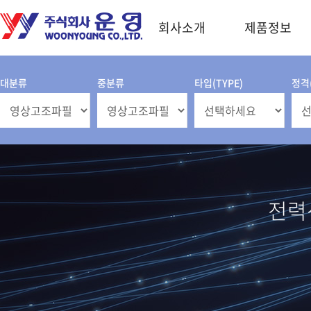
회사소개
제품정보
대분류
중분류
타입(TYPE)
정격(
전력산