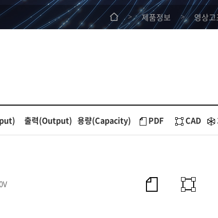
제품정보
영상고
>
>
put)
출력(Output)
용량(Capacity)
PDF
CAD
0V