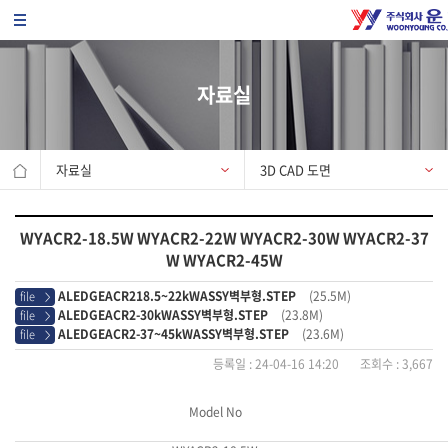
자료실
자료실
3D CAD 도면
WYACR2-18.5W WYACR2-22W WYACR2-30W WYACR2-37
W WYACR2-45W
ALEDGEACR218.5~22kWASSY벽부형.STEP
(25.5M)
file
>
ALEDGEACR2-30kWASSY벽부형.STEP
(23.8M)
file
>
ALEDGEACR2-37~45kWASSY벽부형.STEP
(23.6M)
file
>
등록일 : 24-04-16 14:20 조회수 : 3,667
Model No