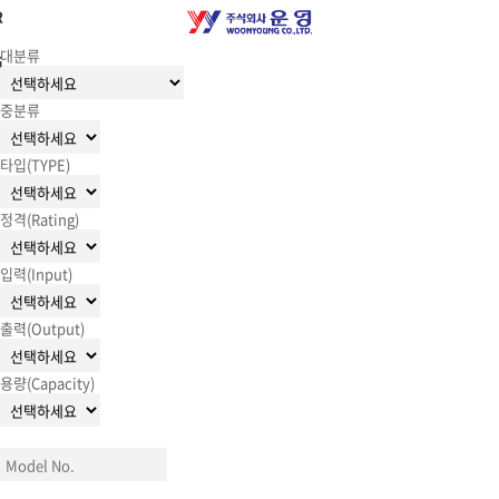
R
대분류
G
중분류
타입(TYPE)
정격(Rating)
입력(Input)
출력(Output)
용량(Capacity)