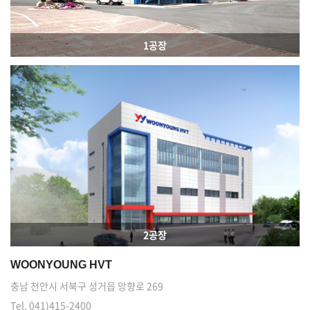
1공장
2공장
WOONYOUNG HVT
충남 천안시 서북구 성거읍 망향로 269
Tel. 041)415-2400