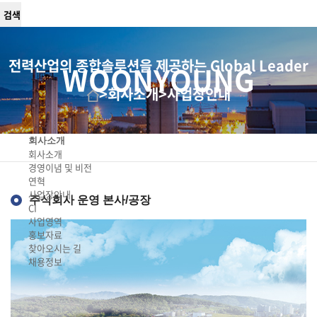
전력산업의 종합솔루션을 제공하는 Global Leader
WOONYOUNG
>
회사소개
>
사업장안내
회사소개
회사소개
경영이념 및 비전
연혁
사업장안내
주식회사 운영 본사/공장
CI
사업영역
홍보자료
찾아오시는 길
채용정보