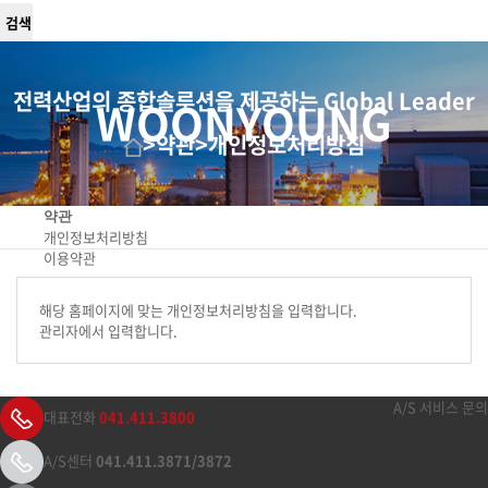
전력산업의 종합솔루션을 제공하는 Global Leader
WOONYOUNG
>
약관
>
개인정보처리방침
약관
개인정보처리방침
이용약관
해당 홈페이지에 맞는 개인정보처리방침을 입력합니다.
관리자에서 입력합니다.
A/S 서비스 문의
대표전화
041.411.3800
A/S센터
041.411.3871/3872