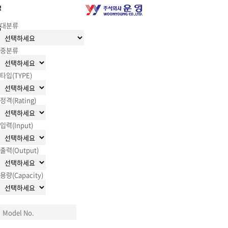
R
대분류
G
중분류
타입(TYPE)
정격(Rating)
입력(Input)
출력(Output)
용량(Capacity)