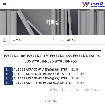
자료실
자료실
3D CAD 도면
WYACR4-30S WYACR4-37S WYACR4-45S WYACRWYACR4-
30S WYACR4-37S WYACR4-45S…
AL EDGE ACR4-30kW ASSY스탠드형.STEP
(21.9M)
file
>
AL EDGE ACR4-37~45kW ASSY스탠드형.STEP
(23.4M)
file
>
AL EDGE ACR4-55kW ASSY스탠드형.STEP
(21.5M)
file
>
AL EDGE ACR4-75~90kW ASSY스탠드형.STEP
(22.5M)
file
>
등록일 : 24-04-16 15:35 조회수 : 3,548
Model No