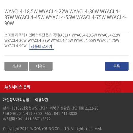
WYACL4-18.5W WYACL4-22W WYACL4-30W WYACL4-
37W WYACL4-45W WYACL4-55W WYACL4-75W WYACL4-
90W
스마트 리액터 > 인버터후단용 리액터(ACL) > WYACL4-18.5W WYACL4-22W
WYACL4-30W WYACL4-37W WYACL4-45W WYACL4-55W WYACL4-75W
WYACL4-90W
이전글
다음글
목록
A/S 서비스 문의
개인정보처리방침
이용약관
본사 : [31022]충청남도 천안시 서북구 성환읍 천안대로 2122-20
대표전화 : 041-411-3800
팩스 : 041-411-3838
A/S센터 : 041-411-3871/3872
Copyright 2019. WOONYOUNG CO., LTD. All rights reserved.