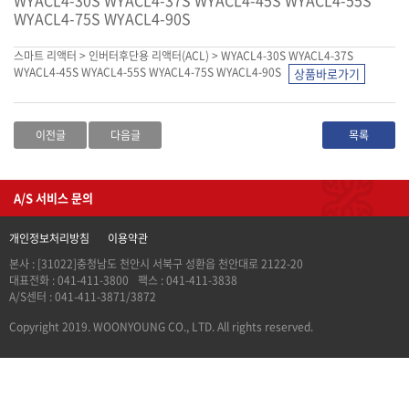
WYACL4-75S WYACL4-90S
스마트 리액터 > 인버터후단용 리액터(ACL) > WYACL4-30S WYACL4-37S
WYACL4-45S WYACL4-55S WYACL4-75S WYACL4-90S
이전글
다음글
목록
A/S 서비스 문의
개인정보처리방침
이용약관
본사 : [31022]충청남도 천안시 서북구 성환읍 천안대로 2122-20
대표전화 : 041-411-3800
팩스 : 041-411-3838
A/S센터 : 041-411-3871/3872
Copyright 2019. WOONYOUNG CO., LTD. All rights reserved.