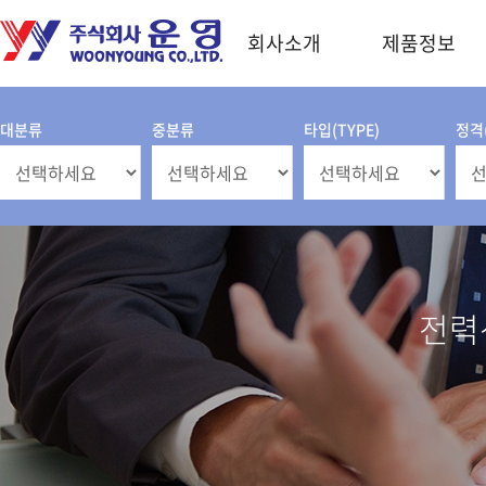
회사소개
제품정보
대분류
중분류
타입(TYPE)
정격(
전력산