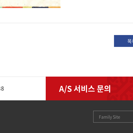
목
A/S 서비스 문의
38
Family Site