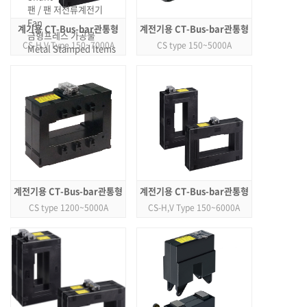
팬 / 팬 저전류계전기
Fan
계기용 CT-Bus-bar관통형
계전기용 CT-Bus-bar관통형
금형프레스 가공물
CS-H,V Type 150~7000A
CS type 150~5000A
Metal Stamped Items
계전기용 CT-Bus-bar관통형
계전기용 CT-Bus-bar관통형
CS type 1200~5000A
CS-H,V Type 150~6000A