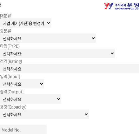
R
대분류
G
중분류
타입(TYPE)
정격(Rating)
입력(Input)
출력(Output)
용량(Capacity)