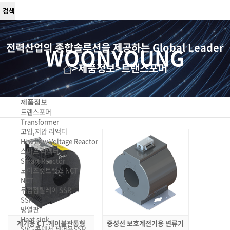
전력산업의 종합솔루션을 제공하는 Global Leader
WOONYOUNG
>
제품정보
>
트랜스포머
제품정보
트랜스포머
Transformer
고압,저압 리액터
Hi & Low Voltage Reactor
스마트 리액터
Smart Reactor
노이즈컷트랜스 NCT
NCT
무접점릴레이 SSR
SSR
방열판
Heat sink
계기용 CT-케이블관통형
중성선 보호계전기용 변류기
SVC-콘덴서 제어용SSR