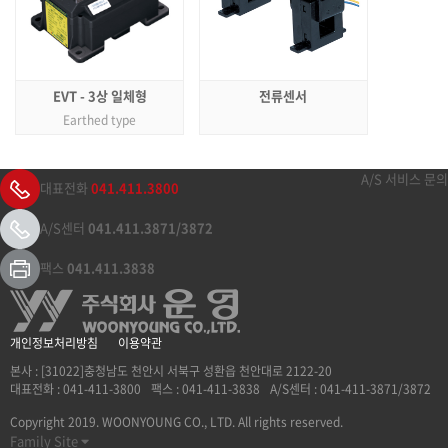
EVT - 3상 일체형
전류센서
Earthed type
A/S 서비스 문의
대표전화
041.411.3800
A/S센터
041.411.3871/3872
팩스
041.411.3838
개인정보처리방침
이용약관
본사 : [31022]충청남도 천안시 서북구 성환읍 천안대로 2122-20
대표전화 : 041-411-3800
팩스 : 041-411-3838
A/S센터 : 041-411-3871/3872
Copyright 2019. WOONYOUNG CO., LTD. All rights reserved.
Family Site