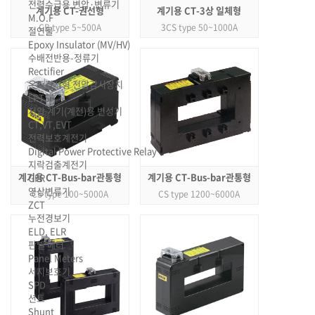
전력수급용 변압·변류기
계기용 CT-권선형
계기용 CT-3상 일체형
M.O.F
CB type 5~500A
3CS type 50~1000A
절연물
Epoxy Insulator (MV/HV)
수배전반용-정류기
Rectifier
온도감시형 전압감시장치
LPTS
저압 계기(계전)용 변성기
CT,VT,EVT
전력보호계전기
Digital Power Protective Relay
지락검출계전기
계기용 CT-Bus-bar관통형
계기용 CT-Bus-bar관통형
GFR
영상변류기
CS type 100~5000A
CS type 1200~6000A
ZCT
누전경보기
ELD, ELR
판넬 메터
Panel Meters
서지보호기
SPD
션트
Shunt