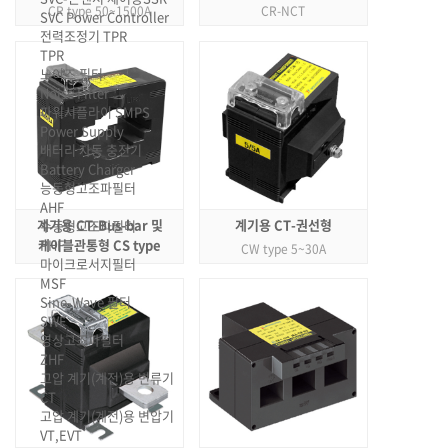
CR type 50~1500A
CR-NCT
SVC Power Controller
전력조정기 TPR
TPR
노이즈 필터
Noise Filter
파워서플라이 SMPS
Power Supply
배터리 자동 충전기
Battery Charger
능동형고조파필터
AHF
계기용 CT-Bus-bar 및
계기용 CT-권선형
수동형고조파필터
PHF
케이블관통형 CS type
CW type 5~30A
마이크로서지필터
MSF
Sine-Wave 필터
SWF
영상고조파필터
ZHF
고압 계기(계전)용 변류기
CT
고압 계기(계전)용 변압기
VT,EVT