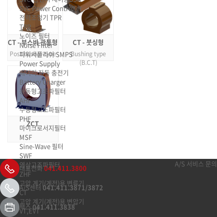
SVC Power Controller
전력조정기 TPR
TPR
노이즈 필터
CT - 부스바 관통형
CT - 붓싱형
Noise Filter
파워서플라이 SMPS
Post busbar type
Bushing type
(B.C.T)
Power Supply
배터리 자동 충전기
Battery Charger
능동형고조파필터
AHF
수동형고조파필터
PHF
ZCT
마이크로서지필터
MSF
Sine-Wave 필터
SWF
A/S 서비스 문의
영상고조파필터
대표전화
041.411.3800
ZHF
고압 계기(계전)용 변류기
A/S센터
041.411.3871/3872
CT
고압 계기(계전)용 변압기
팩스
041.411.3838
VT,EVT