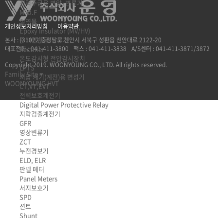
전력수급용 변압·변류기
M.O.F
절연물
개인정보처리방침
이용약관
Epoxy Insulator (MV/HV)
수배전반용-정류기
본사 : [31022]충청남도 천안시 서북구 성환읍 천안대로 2122-20
Rectifier
대표전화 : 041-411-3800
팩스 : 041-411-3838
A/S센터 : 041-411-3871/3872
온도감시형 전압감시장치
Copyright 2019. WOONYOUNG CO., LTD. All rights reserved.
LPTS
Family Site
저압 계기(계전)용 변성기
WOONYOUNG HVT
CT,VT,EVT
전력보호계전기
Digital Power Protective Relay
지락검출계전기
GFR
영상변류기
ZCT
누전경보기
ELD, ELR
판넬 메터
Panel Meters
서지보호기
SPD
션트
Shunt