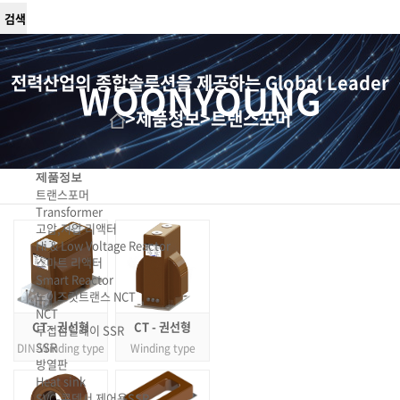
전력산업의 종합솔루션을 제공하는 Global Leader
WOONYOUNG
>
제품정보
>
트랜스포머
제품정보
트랜스포머
Transformer
고압,저압 리액터
Hi & Low Voltage Reactor
스마트 리액터
Smart Reactor
노이즈컷트랜스 NCT
NCT
CT - 권선형
CT - 권선형
무접점릴레이 SSR
SSR
DIN-Winding type
Winding type
방열판
Heat sink
SVC-콘덴서 제어용SSR