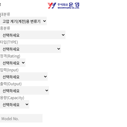
R
대분류
G
중분류
타입(TYPE)
정격(Rating)
입력(Input)
출력(Output)
용량(Capacity)